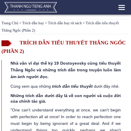
Toggl
navig
Trang Chủ
>
Trích dẫn hay
>
Trích dẫn hay từ sách
> Trích dẫn tiểu thuyết
Thằng Ngốc (Phần 2)
TRÍCH DẪN TIỂU THUYẾT THẰNG NGỐC
(PHẦN 2)
Nhà văn vĩ đại thế kỷ 19 Dostoyevsky cùng tiểu thuyết
Thằng Ngốc và những trích dẫn trong truyện luôn làm
ám ảnh người đọc.
Cùng xem qua những
trích dẫn tiểu thuyết
dưới đây nhé.
Những trích dẫn dưới đây là về con người và cuộc đời
của chính tác giả.
"One can't understand everything at once, we can't begin
with perfection all at once! In order to reach perfection one
must begin by being ignorant of a great deal. And if we
understand things too quickly, perhaps we shan't