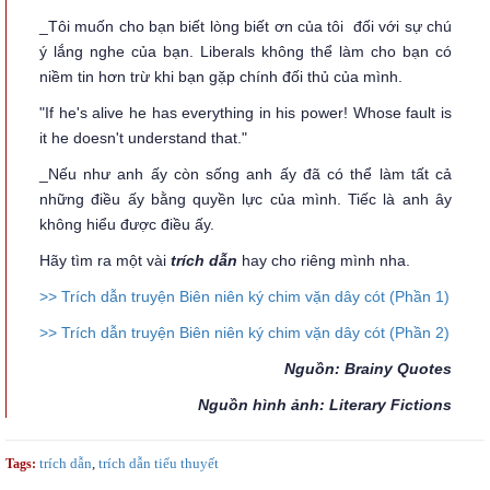
_Tôi muốn cho bạn biết lòng biết ơn của tôi đối với sự chú
ý lắng nghe của bạn. Liberals không thể làm cho bạn có
niềm tin hơn trừ khi bạn gặp chính đối thủ của mình.
"If he's alive he has everything in his power! Whose fault is
it he doesn't understand that."
_Nếu như anh ấy còn sống anh ấy đã có thể làm tất cả
những điều ấy bằng quyền lực của mình. Tiếc là anh ây
không hiểu được điều ấy.
Hãy tìm ra một vài
trích dẫn
hay cho riêng mình nha.
>> Trích dẫn truyện Biên niên ký chim vặn dây cót (Phần 1)
>> Trích dẫn truyện Biên niên ký chim vặn dây cót (Phần 2)
Nguồn: Brainy Quotes
Nguồn hình ảnh: Literary Fictions
trích dẫn
,
trích dẫn tiểu thuyết
Tags: