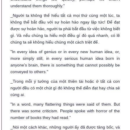
understand them thoroughly."
_Người ta không thể hiểu tất cả mọi thứ cùng một lúc, ta
không thể bắt đầu với sự hoàn hảo ngay lập tức! Để đạt
được sự hoàn hảo, người ta phải bắt đầu từ việc không biết
gì. Và nếu chúng ta hiểu một điều gì đó quá nhanh, có lẽ
chúng ta sẽ không hiểu chúng một cách triệt để.
"In every idea of genius or in every new human idea, or,
more simply still, in every serious human idea born in
anyone's brain, there is something that cannot possibly be
conveyed to others."
_Trong mỗi ý tưởng của một thiên tài hoặc ở tất cả con
người đều có một chút gì đó không thể diễn đạt hay chia sẻ
cùng ai.
"In a word, many flattering things were said of them. But
there was some criticism. People spoke with horror of the
number of books they had read.”
_Nói một cách khác, những người ấy đã được tâng bốc, và