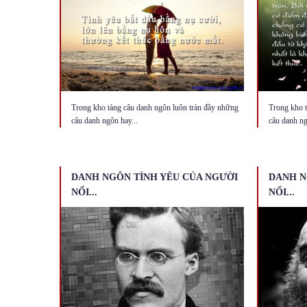
Trong kho tàng câu danh ngôn luôn tràn đầy những
Trong kho t
câu danh ngôn hay...
câu danh ng
DANH NGÔN TÌNH YÊU CỦA NGƯỜI
DANH N
NỔI...
NỔI...