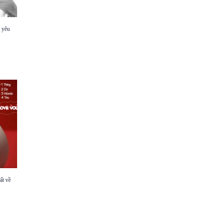
h yêu
ất về