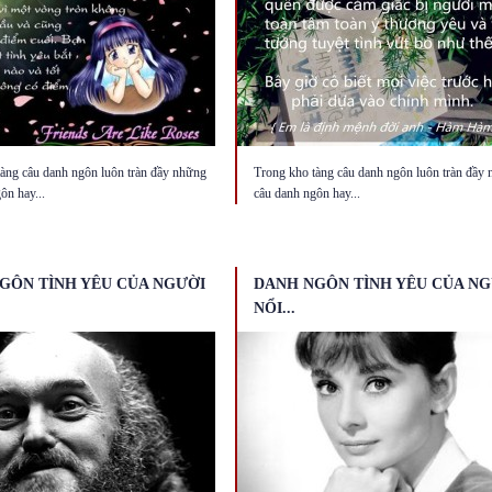
àng câu danh ngôn luôn tràn đầy những
Trong kho tàng câu danh ngôn luôn tràn đầy
ôn hay...
câu danh ngôn hay...
GÔN TÌNH YÊU CỦA NGƯỜI
DANH NGÔN TÌNH YÊU CỦA N
NỔI...