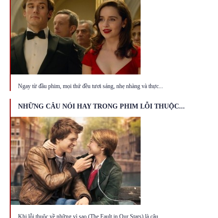
Ngay từ đầu phim, mọi thứ đều tươi sáng, nhẹ nhàng và thực...
NHỮNG CÂU NÓI HAY TRONG PHIM LỖI THUỘC...
Khi lỗi thuộc về những vì sao (The Fault in Our Stars) là câu...