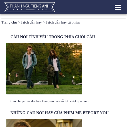
Toggl
navig
Trang chủ
>
Trích dẫn hay
> Trích dẫn hay từ phim
CÂU NÓI TÌNH YÊU TRONG PHÍA CUỐI CẦU...
Câu chuyện về đôi bạn thân, sau bao nỗ lực vượt qua ranh...
NHỮNG CÂU NÓI HAY CỦA PHIM ME BEFORE YOU