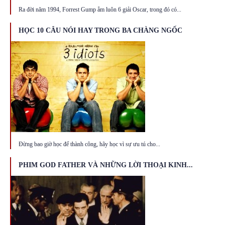
Ra đời năm 1994, Forrest Gump ẵm luôn 6 giải Oscar, trong đó có...
HỌC 10 CÂU NÓI HAY TRONG BA CHÀNG NGỐC
Đừng bao giờ học để thành công, hãy học vì sự ưu tú cho...
PHIM GOD FATHER VÀ NHỮNG LỜI THOẠI KINH...