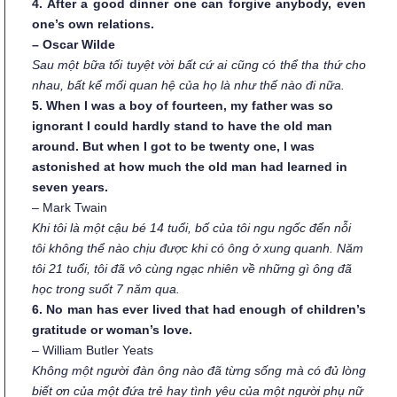
4. After a good dinner one can forgive anybody, even
one’s own relations.
– Oscar Wilde
Sau một bữa tối tuyệt vời bất cứ ai cũng có thể tha thứ cho
nhau, bất kể mối quan hệ của họ là như thế nào đi nữa.
5. When I was a boy of fourteen, my father was so
ignorant I could hardly stand to have the old man
around. But when I got to be twenty one, I was
astonished at how much the old man had learned in
seven years.
– Mark Twain
Khi tôi là một cậu bé 14 tuổi, bố của tôi ngu ngốc đến nỗi
tôi không thể nào chịu được khi có ông ở xung quanh. Năm
tôi 21 tuổi, tôi đã vô cùng ngạc nhiên về những gì ông đã
học trong suốt 7 năm qua.
6. No man has ever lived that had enough of children’s
gratitude or woman’s love.
– William Butler Yeats
Không một người đàn ông nào đã từng sống mà có đủ lòng
biết ơn của một đứa trẻ hay tình yêu của một người phụ nữ