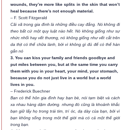
wounds, they’re more like splits in the skin that won’t
heal because there’s not enough material.
– F. Scott Fitzgerald
Cãi vã trong gia đình là những điều cay đắng. Nó không đi
theo bất cứ một quy luật nào hết. Nó không giống như sự
nhức nhối hay vết thương, nó không giống như vết cắt trên
da thịt có thể chữa lành, bởi vì không gì đủ để có thể hàn
gắn nó
3. You can kiss your family and friends goodbye and
put miles between you, but at the same time you carry
them with you in your heart, your mind, your stomach,
because you do not just live in a world but a world
lives in you.
– Frederick Buechner
Bạn có thể hôn gia đình hay bạn bè, nói tạm biệt và cách
xa nhau hàng dặm đường. nhưng đó cũng là khoảnh khắc
bạn giữ lấy họ trong trái tim, trí óc, dạ dày của bạn, bởi vì
bạn không sống trong môt thế giới mà có cả một thế giới
trong bạn.