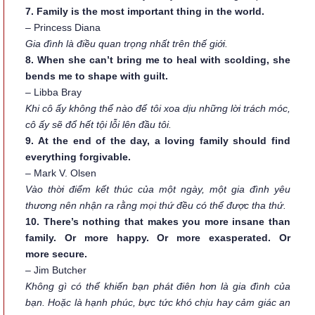
7. Family is the most important thing in the world.
– Princess Diana
Gia đình là điều quan trọng nhất trên thế giới.
8. When she can’t bring me to heal with scolding, she
bends me to shape with guilt.
– Libba Bray
Khi cô ấy không thể nào để tôi xoa dịu những lời trách móc,
cô ấy sẽ đổ hết tội lỗi lên đầu tôi.
9. At the end of the day, a loving family should find
everything forgivable.
– Mark V. Olsen
Vào thời điểm kết thúc của một ngày, một gia đình yêu
thương nên nhận ra rằng mọi thứ đều có thể được tha thứ.
10. There’s nothing that makes you more insane than
family. Or more happy. Or more exasperated. Or
more secure.
– Jim Butcher
Không gì có thể khiến bạn phát điên hơn là gia đình của
bạn. Hoặc là hạnh phúc, bực tức khó chịu hay cảm giác an