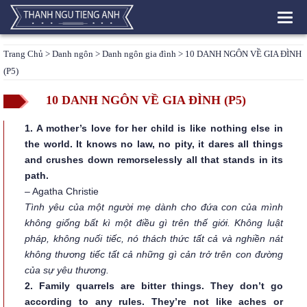
Toggl
navig
Trang Chủ
>
Danh ngôn
>
Danh ngôn gia đình
> 10 DANH NGÔN VỀ GIA ĐÌNH
(P5)
10 DANH NGÔN VỀ GIA ĐÌNH (P5)
1. A mother’s love for her child is like nothing else in
the world. It knows no law, no pity, it dares all things
and crushes down remorselessly all that stands in its
path.
– Agatha Christie
Tình yêu của một người mẹ dành cho đứa con của mình
không giống bất kì một điều gì trên thế giới. Không luật
pháp, không nuối tiếc, nó thách thức tất cả và nghiền nát
không thương tiếc tất cả những gì cản trở trên con đường
của sự yêu thương.
2. Family quarrels are bitter things. They don’t go
according to any rules. They’re not like aches or