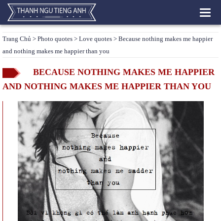
Toggl
navig
Trang Chủ
>
Photo quotes
>
Love quotes
> Because nothing makes me happier
and nothing makes me happier than you
BECAUSE NOTHING MAKES ME HAPPIER
AND NOTHING MAKES ME HAPPIER THAN YOU