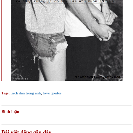
trich dan tieng anh
,
love qoutes
Tags:
Bình luận
Bài viết đăng gần đây