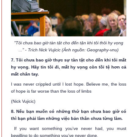
"Tôi chưa bao giờ tàn tật cho đến tận khi tôi thôi hy vọng
..." - Trích Nick Vujicic (Ảnh nguồn: Geography-vnu)
7. Tôi chưa bao giờ thực sự tàn tật cho đến khi tôi mất
hy vọng. Hãy tin tôi đi, mất hy vọng còn tồi tệ hơn cả
mất chân tay.
I was never crippled until I lost hope. Believe me, the loss
of hope is far worse than the loss of limbs
(Nick Vujicic)
8. Nếu bạn muốn có những thứ bạn chưa bao giờ có
thì bạn phải làm những việc bản thân chưa từng làm.
If you want something you’ve never had, you must
bewilling to do something you’ve never done.