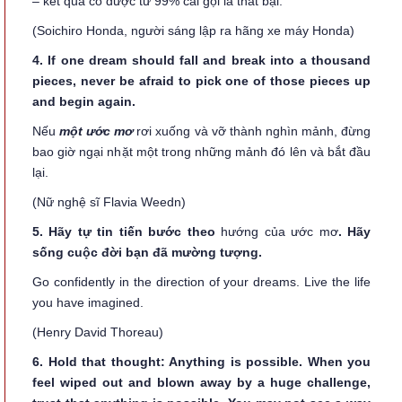
– kết quả có được từ 99% cái gọi là thất bại.
(Soichiro Honda, người sáng lập ra hãng xe máy Honda)
4. If one dream should fall and break into a thousand
pieces, never be afraid to pick one of those pieces up
and begin again.
Nếu
một ước mơ
rơi xuống và vỡ thành nghìn mảnh, đừng
bao giờ ngại nhặt một trong những mảnh đó lên và bắt đầu
lại.
(Nữ nghệ sĩ Flavia Weedn)
5. Hãy tự tin tiến bước theo
hướng của ước mơ
. Hãy
sống cuộc đời bạn đã mường tượng.
Go confidently in the direction of your dreams. Live the life
you have imagined.
(Henry David Thoreau)
6. Hold that thought: Anything is possible. When you
feel wiped out and blown away by a huge challenge,