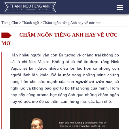
Toggl
navig
Trang Chủ
>
Thành ngữ
> Châm ngôn tiếng Anh hay về ước mơ
CHÂM NGÔN TIẾNG ANH HAY VỀ ƯỚC
MƠ
Hẳn nhiều người vẫn còn ấn tượng về chàng trai không có
cả tứ chi Nick Vujicic. Không ai có thể tin được rằng Nick
Vujicic sẽ làm được nhiều điều lớn lao hơn cả những con
người lành lặn khác. Đó là một trong những minh chứng
hùng hồn cho sức mạnh của con
người có ước mơ
, có
nghị lực và không bao giờ từ bỏ khát vọng của mình. Hôm
nay hãy cùng aroma học tiếng Anh qua những châm ngôn
hay về ước mơ để có thêm cảm hứng mới các bạn nhé.