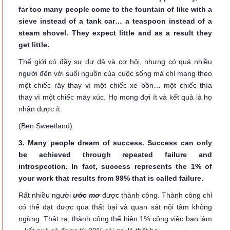
far too many people come to the fountain of like with a
sieve instead of a tank car… a teaspoon instead of a
steam shovel. They expect little and as a result they
get little.
Thế giới có đầy sự dư dả và cơ hội, nhưng có quá nhiều
người đến với suối nguồn của cuộc sống mà chỉ mang theo
một chiếc rây thay vì một chiếc xe bồn… một chiếc thìa
thay vì một chiếc máy xúc. Họ mong đợi ít và kết quả là họ
nhận được ít.
(Ben Sweetland)
3. Many people dream of success. Success can only
be achieved through repeated failure and
introspection. In fact, success represents the 1% of
your work that results from 99% that is called failure.
Rất nhiều người
ước mơ
được thành công. Thành công chỉ
có thể đạt được qua thất bại và quan sát nội tâm không
ngừng. Thật ra, thành công thể hiện 1% công việc bạn làm