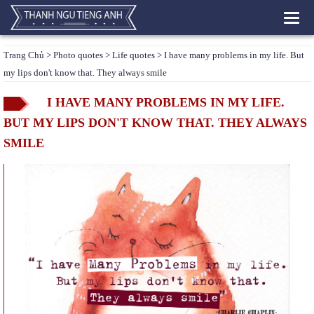
Toggl
navig
Trang Chủ
>
Photo quotes
>
Life quotes
> I have many problems in my life. But
my lips don't know that. They always smile
I HAVE MANY PROBLEMS IN MY LIFE.
BUT MY LIPS DON'T KNOW THAT. THEY ALWAYS
SMILE