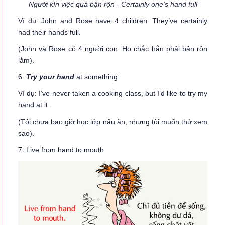
Người kín việc quá bận rộn - Certainly one's hand full
Ví dụ: John and Rose have 4 children. They’ve certainly
had their hands full.
(John và Rose có 4 người con. Họ chắc hẳn phải bận rộn
lắm).
6.
Try your hand
at something
Ví dụ: I’ve never taken a cooking class, but I’d like to try my
hand at it.
(Tôi chưa bao giờ học lớp nấu ăn, nhưng tôi muốn thử xem
sao).
7. Live from hand to mouth