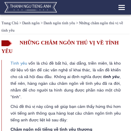
Toggl
navig
Trang Chủ
>
Danh ngôn
>
Danh ngôn tình yêu
> Những châm ngôn thú vị về
tình yêu
NHỮNG CHÂM NGÔN THÚ VỊ VỀ TÌNH
YÊU
Tình yêu
vốn là chủ đề bất hủ, dai dẳng, triền miên, là kho
dữ liệu vô tận để các văn nghệ sĩ khai thác, là vấn đề khiến
cho cả xã hội đau đầu. Không ai định nghĩa được
tình yêu
,
thế nên, hàng ngàn câu châm ngôn về tình yêu đã ra đời,
nhằm để cho người ta hình dung được phần nào một chữ
“tình”.
Chủ đề thú vị này cũng sẽ giúp bạn cảm thấy hứng thú hơn
với tiếng anh thông qua hàng loạt câu châm ngôn tình yêu
tiếng anh được liệt kê sau đây:
Châm ngôn nổi tiếng về tình yêu thương