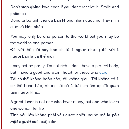
Don’t stop giving love even if you don’t receive it. Smile and
patience.
Đừng từ bỏ tình yêu dù bạn không nhận được nó. Hãy mỉm
cười và kiên nhẫn.
You may only be one person to the world but you may be
the world to one person
Đối với thế giới này bạn chỉ là 1 người nhưng đối với 1
người bạn là cả thế giới.
I may not be pretty, I’m not rich. I don’t have a perfect body,
but I have a good and warm heart for those who
care
.
Tôi có thể không hoàn hảo, tôi không giàu. Tôi không có 1
cơ thể hoàn hảo, nhưng tôi có 1 trái tim ấm áp để quan
tâm người khác.
A great lover is not one who lover many, but one who loves
one woman for life
Tình yêu lớn không phải yêu được nhiều người mà là
yêu
một người
suốt cuộc đời..