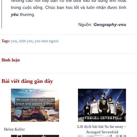
Những câu nói này bạn có thể đưa vào sử dụng linh hoạt
trong cuộc sống. Chúc bạn học tốt và luôn nhận được tình
yêu
thương.
Nguồn:
Geography-vnu
yeu
,
tinh yeu
,
yeu mot nguoi
Tags:
Bình luận
Bài viết đăng gần đây
Lời dịch bài hát So far away –
Helen Keller
Avenged Sevenfold