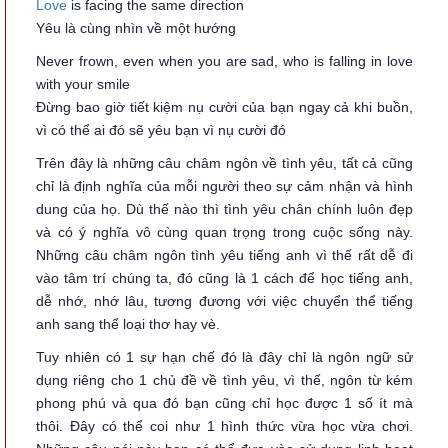
Love
is facing the same direction
Yêu là cùng nhìn về một hướng
Never frown, even when you are sad, who is falling in love
with your smile
Đừng bao giờ tiết kiệm nụ cười của bạn ngay cả khi buồn,
vì có thể ai đó sẽ yêu bạn vì nụ cười đó
Trên đây là những câu châm ngôn về tình yêu, tất cả cũng
chỉ là định nghĩa của mỗi người theo sự cảm nhận và hình
dung của họ. Dù thế nào thì tình yêu chân chính luôn đẹp
và có ý nghĩa vô cùng quan trọng trong cuộc sống này.
Những câu châm ngôn tình yêu tiếng anh vì thế rất dễ đi
vào tâm trí chúng ta, đó cũng là 1 cách để học tiếng anh,
dễ nhớ, nhớ lâu, tương đương với việc chuyển thể tiếng
anh sang thể loại thơ hay vè.
Tuy nhiên có 1 sự hạn chế đó là đây chỉ là ngôn ngữ sử
dụng riêng cho 1 chủ đề về tình yêu, vì thế, ngôn từ kém
phong phú và qua đó bạn cũng chỉ học được 1 số ít mà
thôi. Đây có thể coi như 1 hình thức vừa học vừa chơi.