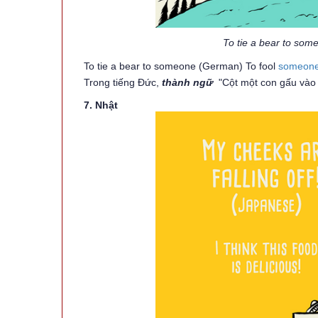
To tie a bear to so
To tie a bear to someone (German) To fool
someon
Trong tiếng Đức,
thành ngữ
"Cột một con gấu vào a
7. Nhật