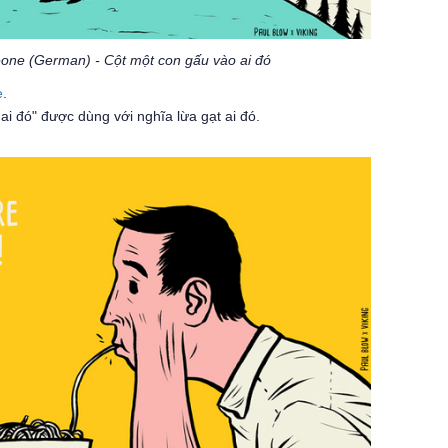
meone (German) - Cột một con gấu vào ai đó
e
.
i đó" được dùng với nghĩa lừa gạt ai đó.