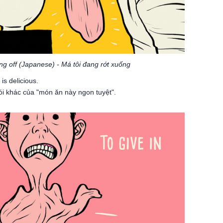
ing off (Japanese) - Má tôi đang rớt xuống
is delicious.
ói khác của "món ăn này ngon tuyệt".