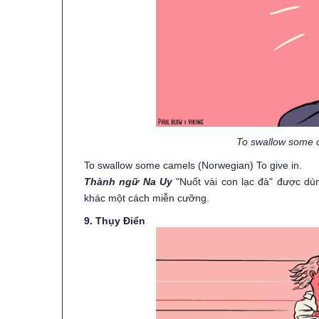
To swallow some c
To swallow some camels (Norwegian) To give in.
Thành ngữ Na Uy
"Nuốt vài con lạc đà" được d
khác một cách miễn cưỡng.
9. Thụy Điển