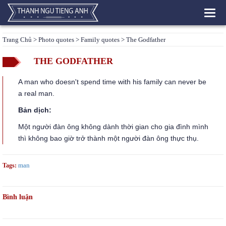
Toggl
navig
Trang Chủ
>
Photo quotes
>
Family quotes
> The Godfather
THE GODFATHER
A man who doesn't spend time with his family can never be
a real man.
Bản dịch:
Một người đàn ông không dành thời gian cho gia đình mình
thì không bao giờ trở thành một người đàn ông thực thụ.
man
Tags:
Bình luận