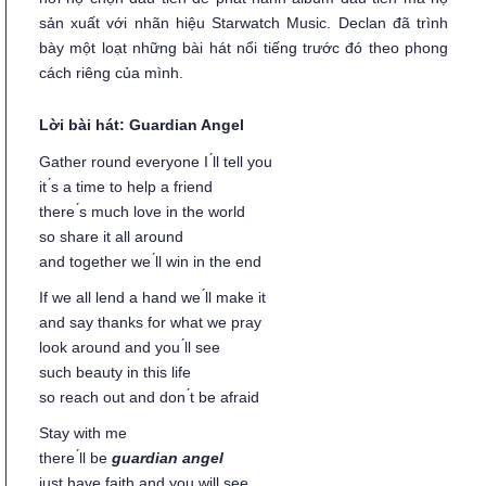
sản xuất với nhãn hiệu Starwatch Music. Declan đã trình
bày một loạt những bài hát nổi tiếng trước đó theo phong
cách riêng của mình.
Lời bài hát: Guardian Angel
Gather round everyone I ́ll tell you
it ́s a time to help a friend
there ́s much love in the world
so share it all around
and together we ́ll win in the end
If we all lend a hand we ́ll make it
and say thanks for what we pray
look around and you ́ll see
such beauty in this life
so reach out and don ́t be afraid
Stay with me
there ́ll be
guardian angel
just have faith and you will see