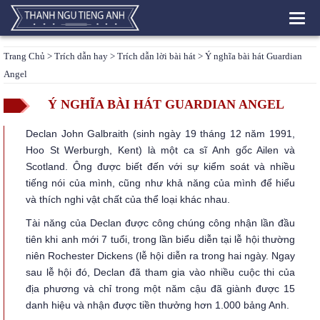
Toggl
navig
Trang Chủ
>
Trích dẫn hay
>
Trích dẫn lời bài hát
> Ý nghĩa bài hát Guardian
Angel
Ý NGHĨA BÀI HÁT GUARDIAN ANGEL
Declan John Galbraith (sinh ngày 19 tháng 12 năm 1991,
Hoo St Werburgh, Kent) là một ca sĩ Anh gốc Ailen và
Scotland. Ông được biết đến với sự kiểm soát và nhiều
tiếng nói của mình, cũng như khả năng của mình để hiểu
và thích nghi vật chất của thể loại khác nhau.
Tài năng của Declan được công chúng công nhận lần đầu
tiên khi anh mới 7 tuổi, trong lần biểu diễn tại lễ hội thường
niên Rochester Dickens (lễ hội diễn ra trong hai ngày. Ngay
sau lễ hội đó, Declan đã tham gia vào nhiều cuộc thi của
địa phương và chỉ trong một năm cậu đã giành được 15
danh hiệu và nhận được tiền thưởng hơn 1.000 bảng Anh.