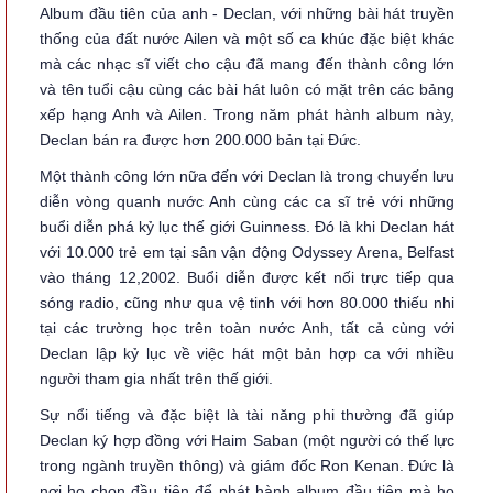
Album đầu tiên của anh - Declan, với những bài hát truyền
thống của đất nước Ailen và một số ca khúc đặc biệt khác
mà các nhạc sĩ viết cho cậu đã mang đến thành công lớn
và tên tuổi cậu cùng các bài hát luôn có mặt trên các bảng
xếp hạng Anh và Ailen. Trong năm phát hành album này,
Declan bán ra được hơn 200.000 bản tại Đức.
Một thành công lớn nữa đến với Declan là trong chuyến lưu
diễn vòng quanh nước Anh cùng các ca sĩ trẻ với những
buổi diễn phá kỷ lục thế giới Guinness. Đó là khi Declan hát
với 10.000 trẻ em tại sân vận động Odyssey Arena, Belfast
vào tháng 12,2002. Buổi diễn được kết nối trực tiếp qua
sóng radio, cũng như qua vệ tinh với hơn 80.000 thiếu nhi
tại các trường học trên toàn nước Anh, tất cả cùng với
Declan lập kỷ lục về việc hát một bản hợp ca với nhiều
người tham gia nhất trên thế giới.
Sự nổi tiếng và đặc biệt là tài năng phi thường đã giúp
Declan ký hợp đồng với Haim Saban (một người có thế lực
trong ngành truyền thông) và giám đốc Ron Kenan. Đức là
nơi họ chọn đầu tiên để phát hành album đầu tiên mà họ