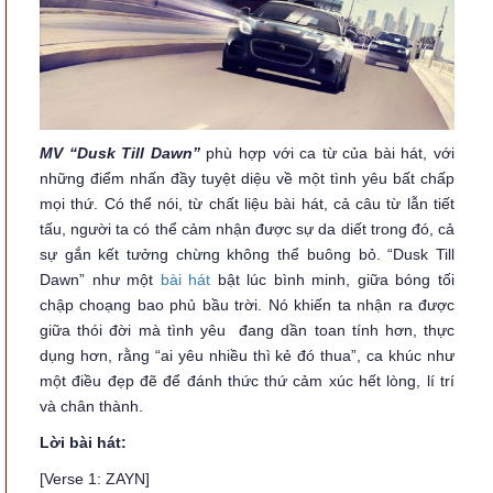
MV “Dusk Till Dawn”
phù hợp với ca từ của bài hát, với
những điểm nhấn đầy tuyệt diệu về một tình yêu bất chấp
mọi thứ. Có thể nói, từ chất liệu bài hát, cả câu từ lẫn tiết
tấu, người ta có thể cảm nhận được sự da diết trong đó, cả
sự gắn kết tưởng chừng không thể buông bỏ. “Dusk Till
Dawn” như một
bài hát
bật lúc bình minh, giữa bóng tối
chập choạng bao phủ bầu trời. Nó khiến ta nhận ra được
giữa thói đời mà tình yêu đang dần toan tính hơn, thực
dụng hơn, rằng “ai yêu nhiều thì kẻ đó thua”, ca khúc như
một điều đẹp đẽ để đánh thức thứ cảm xúc hết lòng, lí trí
và chân thành.
Lời bài hát:
[Verse 1: ZAYN]