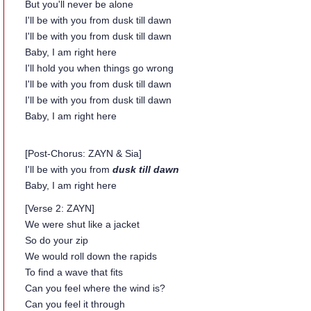
But you'll never be alone
I'll be with you from dusk till dawn
I'll be with you from dusk till dawn
Baby, I am right here
I'll hold you when things go wrong
I'll be with you from dusk till dawn
I'll be with you from dusk till dawn
Baby, I am right here
[Post-Chorus: ZAYN & Sia]
I'll be with you from
dusk till dawn
Baby, I am right here
[Verse 2: ZAYN]
We were shut like a jacket
So do your zip
We would roll down the rapids
To find a wave that fits
Can you feel where the wind is?
Can you feel it through