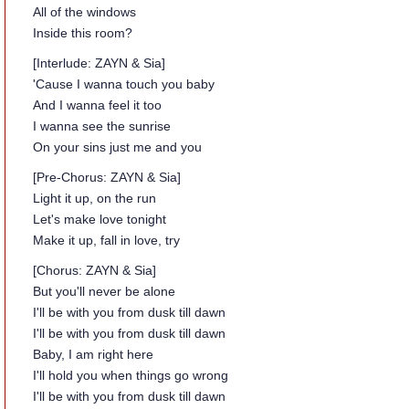
All of the windows
Inside this room?
[Interlude: ZAYN & Sia]
'Cause I wanna touch you baby
And I wanna feel it too
I wanna see the sunrise
On your sins just me and you
[Pre-Chorus: ZAYN & Sia]
Light it up, on the run
Let's make love tonight
Make it up, fall in love, try
[Chorus: ZAYN & Sia]
But you'll never be alone
I'll be with you from dusk till dawn
I'll be with you from dusk till dawn
Baby, I am right here
I'll hold you when things go wrong
I'll be with you from dusk till dawn