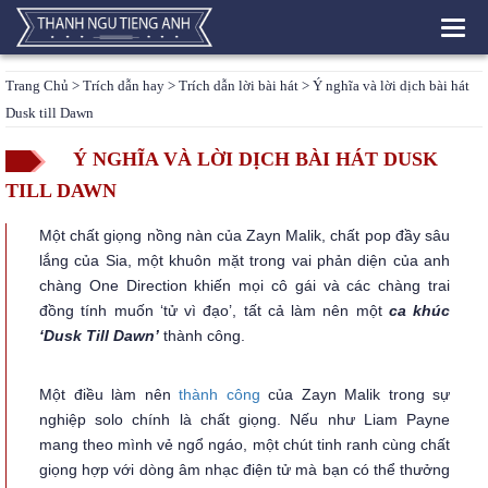
Toggl
navig
Trang Chủ
>
Trích dẫn hay
>
Trích dẫn lời bài hát
> Ý nghĩa và lời dịch bài hát
Dusk till Dawn
Ý NGHĨA VÀ LỜI DỊCH BÀI HÁT DUSK
TILL DAWN
Một chất giọng nồng nàn của Zayn Malik, chất pop đầy sâu
lắng của Sia, một khuôn mặt trong vai phản diện của anh
chàng One Direction khiến mọi cô gái và các chàng trai
đồng tính muốn ‘tử vì đạo’, tất cả làm nên một
ca khúc
‘Dusk Till Dawn’
thành công.
Một điều làm nên
thành công
của Zayn Malik trong sự
nghiệp solo chính là chất giọng. Nếu như Liam Payne
mang theo mình vẻ ngổ ngáo, một chút tinh ranh cùng chất
giọng hợp với dòng âm nhạc điện tử mà bạn có thể thưởng