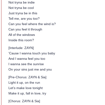
Not tryna be indie
Not tryna be cool
Just tryna be in this
Tell me, are you too?
Can you feel where the wind is?
Can you feel it through
All of the windows
Inside this room?
[Interlude: ZAYN]
'Cause I wanna touch you baby
And I wanna feel you too
I wanna see the sunrise
On your sins just me and you
[Pre-Chorus: ZAYN & Sia]
Light it up, on the run
Let's make love tonight
Make it up, fall in love, try
[Chorus: ZAYN & Sia]