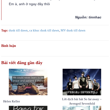
Em à, anh ở ngay đây thôi
Nguồn: tinnhac
dusk till dawn
,
ca khuc dusk till dawn
,
MV dusk till dawn
Tags:
Bình luận
Bài viết đăng gần đây
Lời dịch bài hát So far away –
Helen Keller
Avenged Sevenfold