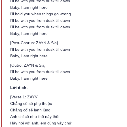
I'll be with you from dusk till dawn
Baby, I am right here
I'll hold you when things go wrong
I'll be with you from dusk till dawn
I'll be with you from dusk till dawn
Baby, I am right here
[Post-Chorus: ZAYN & Sia]
I'll be with you from dusk till dawn
Baby, I am right here
[Outro: ZAYN & Sia]
I'll be with you from dusk till dawn
Baby, I am right here
Lời dịch:
[Verse 1: ZAYN]
Chẳng cố sẽ phụ thuộc
Chẳng cố sẽ lạnh lùng
Anh chỉ cố như thế này thôi
Hãy nói với anh, em cũng vậy chứ