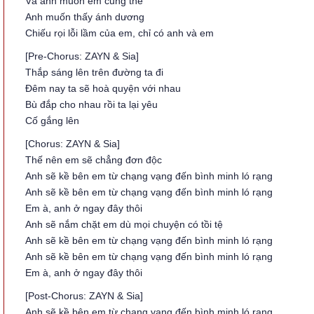
Và anh muốn em cũng thế
Anh muốn thấy ánh dương
Chiếu rọi lỗi lầm của em, chỉ có anh và em
[Pre-Chorus: ZAYN & Sia]
Thắp sáng lên trên đường ta đi
Đêm nay ta sẽ hoà quyện với nhau
Bù đắp cho nhau rồi ta lại yêu
Cố gắng lên
[Chorus: ZAYN & Sia]
Thế nên em sẽ chẳng đơn độc
Anh sẽ kề bên em từ chạng vạng đến bình minh ló rạng
Anh sẽ kề bên em từ chạng vạng đến bình minh ló rạng
Em à, anh ở ngay đây thôi
Anh sẽ nắm chặt em dù mọi chuyện có tồi tệ
Anh sẽ kề bên em từ chạng vạng đến bình minh ló rạng
Anh sẽ kề bên em từ chạng vạng đến bình minh ló rạng
Em à, anh ở ngay đây thôi
[Post-Chorus: ZAYN & Sia]
Anh sẽ kề bên em từ chạng vạng đến bình minh ló rạng