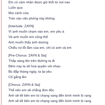
Em có cảm nhận được gió thổi từ nơi nao
Luồn qua
Mọi cánh cửa
Tràn vào căn phòng này không
[Interlude: ZAYN]
Vì anh muốn chạm vào em, em yêu à
Và anh muốn em cũng thế
Anh muốn thấy ánh dương
Chiếu rọi lỗi lầm của em, chỉ có anh và em
[Pre-Chorus: ZAYN & Sia]
Thắp sáng lên trên đường ta đi
Đêm nay ta sẽ hoà quyện với nhau
Bù đắp tháng ngày, ta lại yêu
Cố gắng lên
[Chorus: ZAYN & Sia]
Thế nên em sẽ chẳng đơn độc
Anh sẽ kề bên em từ chạng vạng đến bình minh ló rạng
Anh sẽ kề bên em từ chạng vạng đến bình minh ló rạng