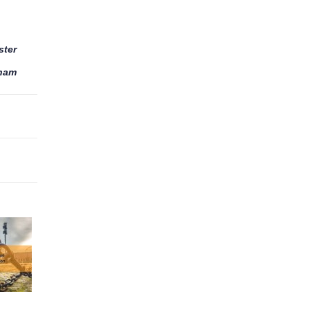
ter
aham