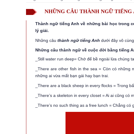
NHỮNG CÂU THÀNH NGỮ TIẾNG A
Thành ngữ tiếng Anh về những bài học trong 
lý giải.
Những câu
thành ngữ tiếng Anh
dưới đây vô cùng
Những câu thành ngữ về cuộc đời bằng tiếng A
_Still water run deep= Chớ để bề ngoài lừa chúng ta
_There are other fish in the sea = Còn có những
những ai vừa mất bạn gái hay bạn trai.
_There are a black sheep in every flocks = Trong 
_There’s a skeleton in every closet = Ai ai cũng có 
_There’s no such thing as a free lunch = Chẳng có gì