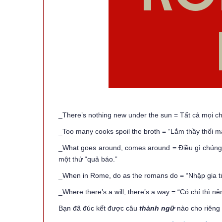
_There’s nothing new under the sun = Tất cả mọi c
_Too many cooks spoil the broth = “Lắm thầy thối m
_What goes around, comes around = Điều gì chúng t
một thứ “quả báo.”
_When in Rome, do as the romans do = “Nhập gia tù
_Where there’s a will, there’s a way = “Có chí thì nê
Bạn đã đúc kết được câu
thành ngữ
nào cho riêng