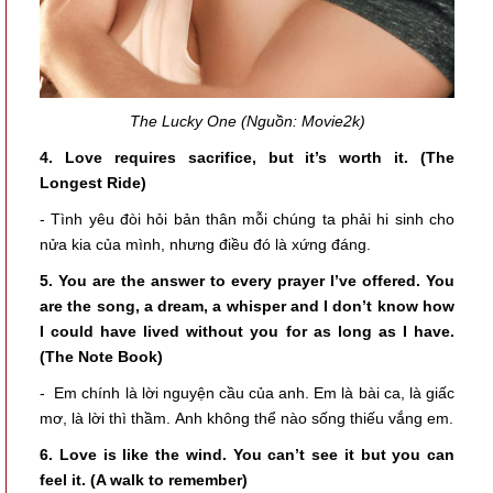
The Lucky One (Nguồn: Movie2k)
4. Love requires sacrifice, but it’s worth it. (The
Longest Ride)
- Tình yêu đòi hỏi bản thân mỗi chúng ta phải hi sinh cho
nửa kia của mình, nhưng điều đó là xứng đáng.
5. You are the answer to every prayer I’ve offered. You
are the song, a dream, a whisper and I don’t know how
I could have lived without you for as long as I have.
(The Note Book)
- Em chính là lời nguyện cầu của anh. Em là bài ca, là giấc
mơ, là lời thì thầm. Anh không thể nào sống thiếu vắng em.
6. Love is like the wind. You can’t see it but you can
feel it. (A walk to remember)